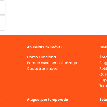
Anunciar um imóvel
Inst
Como Funciona
Área
Porque escolher a Gonzaga
Blo
Cadastrar imóvel
Polí
Que
Supo
Ter
l
Aluguel por temporada
Sol