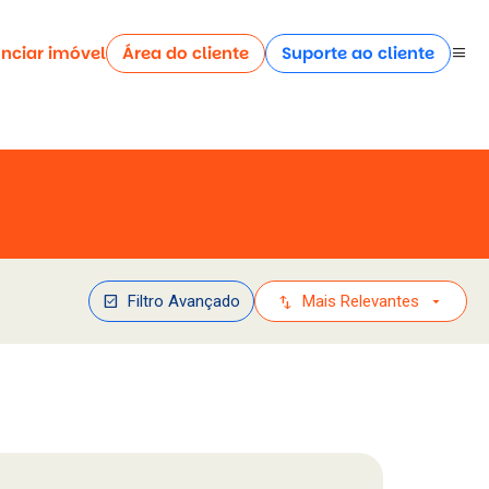
nciar imóvel
Área do cliente
Suporte ao cliente
menu
check_box
swap_vert
arrow_drop_down
Filtro Avançado
Mais Relevantes