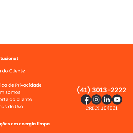
itucional
 do Cliente
g
tica de Privacidade
(41) 3013-2222
m somos
rte ao cliente
mos de Uso
CRECI J04861
uções em energia limpa