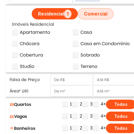
Residencial
1
Comercial
Imóveis Residencial
Apartamento
Casa
Chácara
Casa em Condominio
Cobertura
Sobrado
Studio
Terreno
Faixa de Preço
Área² útil
1
2
3
4+
Quartos
bed
Todos
1
2
3
4+
Vagas
directions_car
Todos
1
2
3
4+
Banheiros
shower
Todos