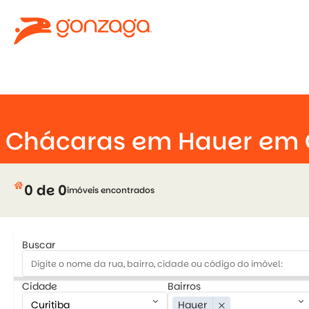
keyboard_arrow_down
Chácaras em Hauer em C
house
0 de 0
imóveis encontrados
Buscar
Cidade
Bairros
keyboard_arrow_down
keyboard_arrow_down
Hauer
close