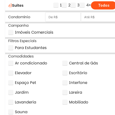
1
2
3
4+
Suítes
bathtub
Todos
Condomínio
Campanha
Imóveis Comerciais
Filtros Especiais
Para Estudantes
Comodidades
Ar condicionado
Central de Gás
Elevador
Escritório
Espaço Pet
Interfone
Jardim
Lareira
Lavanderia
Mobiliado
Sauna