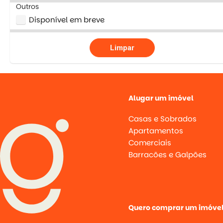
Outros
Disponível em breve
Limpar
Alugar um imóvel
Casas e Sobrados
Apartamentos
Comerciais
Barracões e Galpões
Quero comprar um imóve