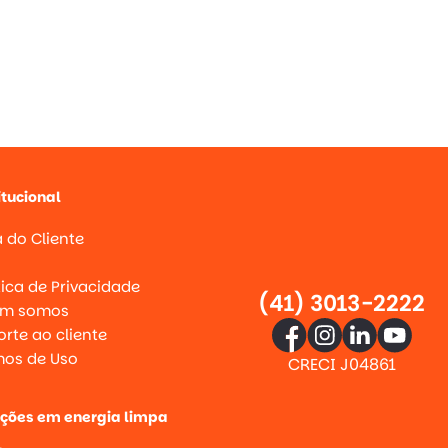
itucional
 do Cliente
g
tica de Privacidade
(41) 3013-2222
m somos
rte ao cliente
mos de Uso
CRECI J04861
uções em energia limpa