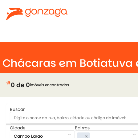
keyboard_arrow_down
Chácaras em Botiatuva
house
0 de 0
imóveis encontrados
Buscar
Cidade
Bairros
keyboard_arrow_down
keyboard_arrow_down
close