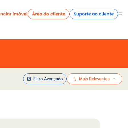
nciar imóvel
Área do cliente
Suporte ao cliente
menu
check_box
swap_vert
arrow_drop_down
Filtro Avançado
Mais Relevantes