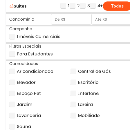
1
2
3
4+
Suítes
bathtub
Todos
Condomínio
Campanha
Imóveis Comerciais
Filtros Especiais
Para Estudantes
Comodidades
Ar condicionado
Central de Gás
Elevador
Escritório
Espaço Pet
Interfone
Jardim
Lareira
Lavanderia
Mobiliado
Sauna