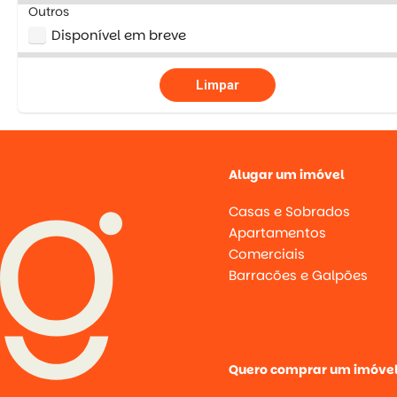
Outros
Disponível em breve
Limpar
Alugar um imóvel
Casas e Sobrados
Apartamentos
Comerciais
Barracões e Galpões
Quero comprar um imóve