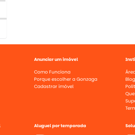
Anunciar um imóvel
Inst
Como Funciona
Área
Porque escolher a Gonzaga
Blo
Cadastrar imóvel
Polí
Que
Supo
Ter
l
Aluguel por temporada
Sol