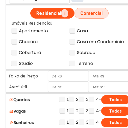
Residencial
1
Comercial
Imóveis Residencial
Apartamento
Casa
Chácara
Casa em Condominio
Cobertura
Sobrado
Studio
Terreno
Faixa de Preço
Área² útil
1
2
3
4+
Quartos
bed
Todos
1
2
3
4+
Vagas
directions_car
Todos
1
2
3
4+
Banheiros
shower
Todos