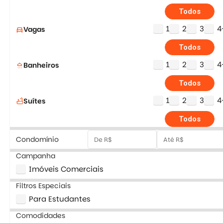
Todos
1
2
3
4
Vagas
directions_car
Todos
1
2
3
4
Banheiros
shower
Todos
1
2
3
4
Suítes
bathtub
Todos
Condomínio
Campanha
Imóveis Comerciais
Filtros Especiais
Para Estudantes
Comodidades