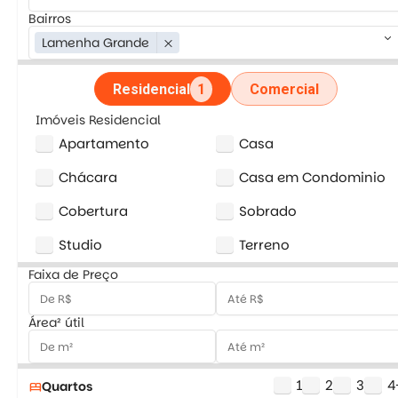
Bairros
keyboard_arrow_down
Lamenha Grande
close
Residencial
1
Comercial
Imóveis Residencial
Apartamento
Casa
Chácara
Casa em Condominio
Cobertura
Sobrado
Studio
Terreno
Faixa de Preço
Área² útil
1
2
3
4
Quartos
bed