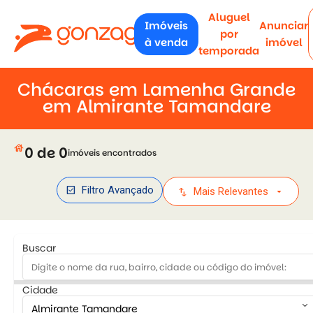
Aluguel
Imóveis
Anunciar
por
à venda
imóvel
temporada
Chácaras em Lamenha Grande
em Almirante Tamandare
house
0 de 0
imóveis encontrados
check_box
Filtro Avançado
swap_vert
arrow_drop_down
Mais Relevantes
Buscar
Cidade
keyboard_arrow_down