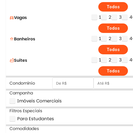
Todos
1
2
3
4
Vagas
directions_car
Todos
1
2
3
4
Banheiros
shower
Todos
1
2
3
4
Suítes
bathtub
Todos
Condomínio
Campanha
Imóveis Comerciais
Filtros Especiais
Para Estudantes
Comodidades