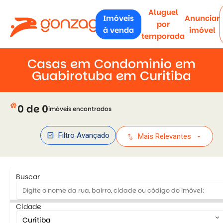
Aluguel
Imóveis
Anunciar
por
à venda
imóvel
temporada
Casas em Condominio em
Guabirotuba em Curitiba
house
0 de 0
imóveis encontrados
check_box
Filtro Avançado
swap_vert
arrow_drop_down
Mais Relevantes
Buscar
Cidade
keyboard_arrow_down