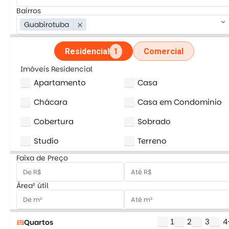
Bairros
keyboard_arrow_down
Guabirotuba
close
Residencial
1
Comercial
Imóveis Residencial
Apartamento
Casa
Chácara
Casa em Condominio
Cobertura
Sobrado
Studio
Terreno
Faixa de Preço
Área² útil
1
2
3
4
Quartos
bed