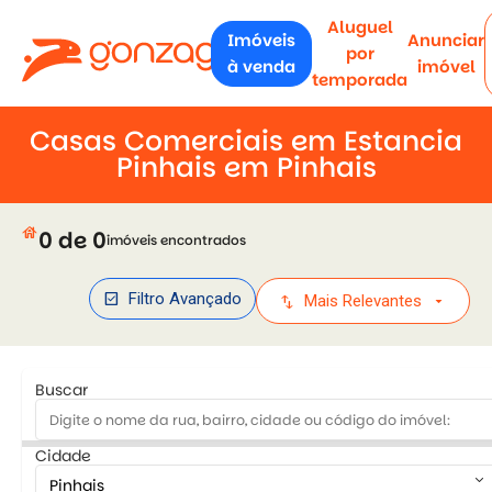
Aluguel
Imóveis
Anunciar
por
à venda
imóvel
temporada
Casas Comerciais em Estancia
Pinhais em Pinhais
house
0 de 0
imóveis encontrados
check_box
Filtro Avançado
swap_vert
arrow_drop_down
Mais Relevantes
Buscar
Cidade
keyboard_arrow_down