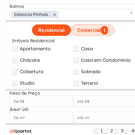
Bairros
keyboard_arrow_down
Estancia Pinhais
close
Residencial
Comercial
1
Imóveis Residencial
Apartamento
Casa
Chácara
Casa em Condominio
Cobertura
Sobrado
Studio
Terreno
Faixa de Preço
Área² útil
1
2
3
4
Quartos
bed