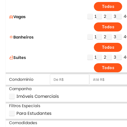
Todos
1
2
3
4
Vagas
directions_car
Todos
1
2
3
4
Banheiros
shower
Todos
1
2
3
4
Suítes
bathtub
Todos
Condomínio
Campanha
Imóveis Comerciais
Filtros Especiais
Para Estudantes
Comodidades