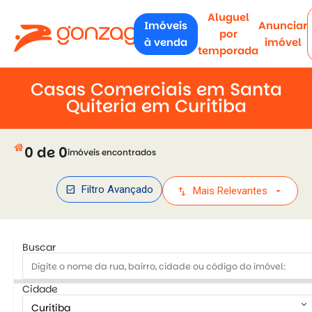
Aluguel
Imóveis
Anunciar
por
à venda
imóvel
temporada
Casas Comerciais em Santa
Quiteria em Curitiba
house
0 de 0
imóveis encontrados
check_box
Filtro Avançado
swap_vert
arrow_drop_down
Mais Relevantes
Buscar
Cidade
keyboard_arrow_down