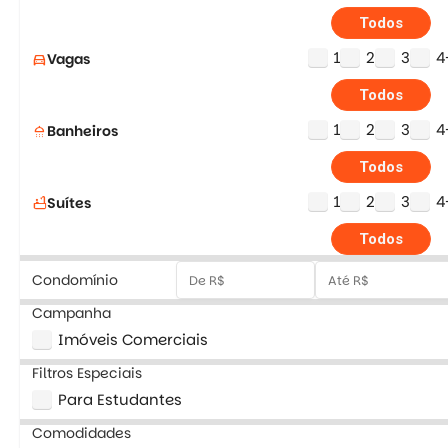
Todos
1
2
3
4
Vagas
directions_car
Todos
1
2
3
4
Banheiros
shower
Todos
1
2
3
4
Suítes
bathtub
Todos
Condomínio
Campanha
Imóveis Comerciais
Filtros Especiais
Para Estudantes
Comodidades