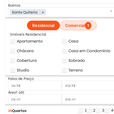
Bairros
keyboard_arrow_down
Santa Quiteria
close
Residencial
Comercial
1
Imóveis Residencial
Apartamento
Casa
Chácara
Casa em Condominio
Cobertura
Sobrado
Studio
Terreno
Faixa de Preço
Área² útil
1
2
3
4
Quartos
bed