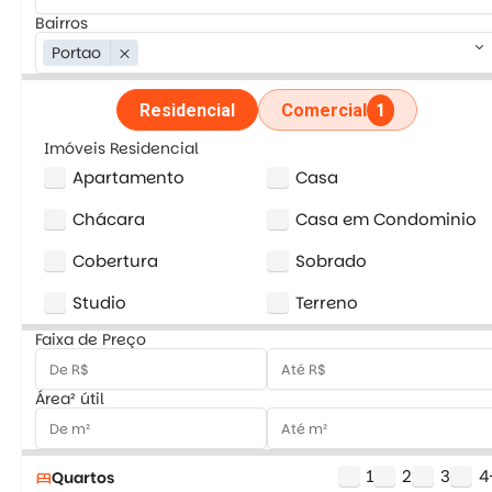
Bairros
keyboard_arrow_down
Portao
close
Residencial
Comercial
1
Imóveis Residencial
Apartamento
Casa
Chácara
Casa em Condominio
Cobertura
Sobrado
Studio
Terreno
Faixa de Preço
Área² útil
1
2
3
4
Quartos
bed