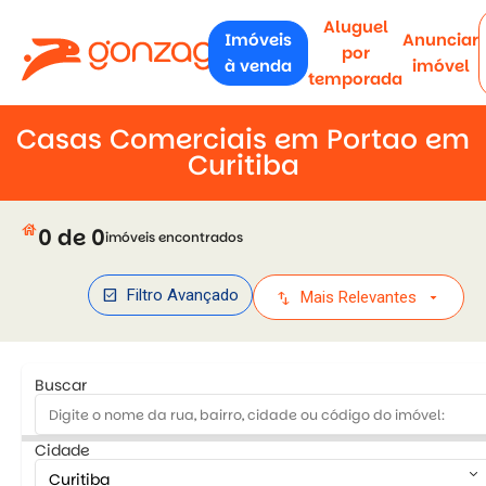
Aluguel
Imóveis
Anunciar
por
à venda
imóvel
temporada
Casas Comerciais em Portao em
Curitiba
house
0 de 0
imóveis encontrados
check_box
Filtro Avançado
swap_vert
arrow_drop_down
Mais Relevantes
Buscar
Cidade
keyboard_arrow_down