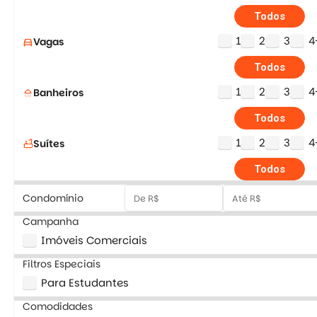
Todos
1
2
3
4
Vagas
directions_car
Todos
1
2
3
4
Banheiros
shower
Todos
1
2
3
4
Suítes
bathtub
Todos
Condomínio
Campanha
Imóveis Comerciais
Filtros Especiais
Para Estudantes
Comodidades