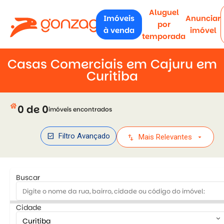
Aluguel
Imóveis
Anunciar
por
à venda
imóvel
temporada
Casas Comerciais em Cajuru em
Curitiba
house
0 de 0
imóveis encontrados
check_box
Filtro Avançado
swap_vert
arrow_drop_down
Mais Relevantes
Buscar
Cidade
keyboard_arrow_down