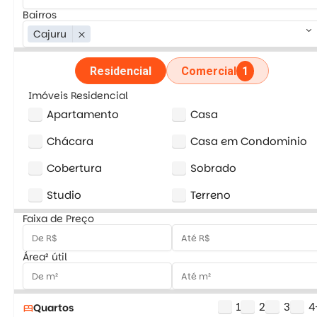
Bairros
keyboard_arrow_down
Cajuru
close
Residencial
Comercial
1
Imóveis Residencial
Apartamento
Casa
Chácara
Casa em Condominio
Cobertura
Sobrado
Studio
Terreno
Faixa de Preço
Área² útil
1
2
3
4
Quartos
bed