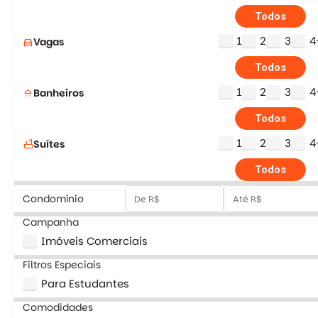
Todos
1
2
3
4
Vagas
directions_car
Todos
1
2
3
4
Banheiros
shower
Todos
1
2
3
4
Suítes
bathtub
Todos
Condomínio
Campanha
Imóveis Comerciais
Filtros Especiais
Para Estudantes
Comodidades