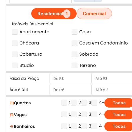
Residencial
1
Comercial
Imóveis Residencial
Apartamento
Casa
Chácara
Casa em Condominio
Cobertura
Sobrado
Studio
Terreno
Faixa de Preço
Área² útil
1
2
3
4+
Quartos
bed
Todos
1
2
3
4+
Vagas
directions_car
Todos
1
2
3
4+
Banheiros
shower
Todos