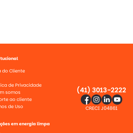
itucional
 do Cliente
g
tica de Privacidade
(41) 3013-2222
m somos
rte ao cliente
mos de Uso
CRECI J04861
uções em energia limpa