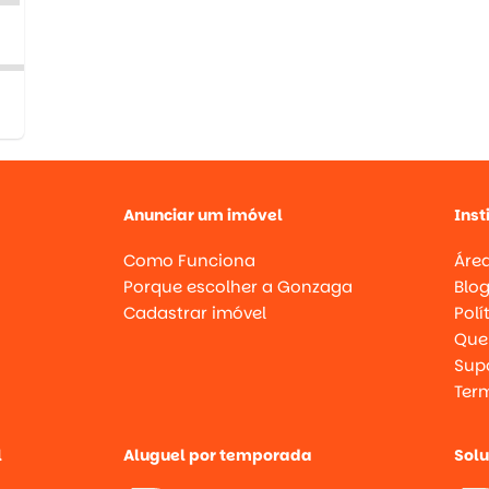
Anunciar um imóvel
Inst
Como Funciona
Área
Porque escolher a Gonzaga
Blo
Cadastrar imóvel
Polí
Que
Supo
Ter
l
Aluguel por temporada
Sol