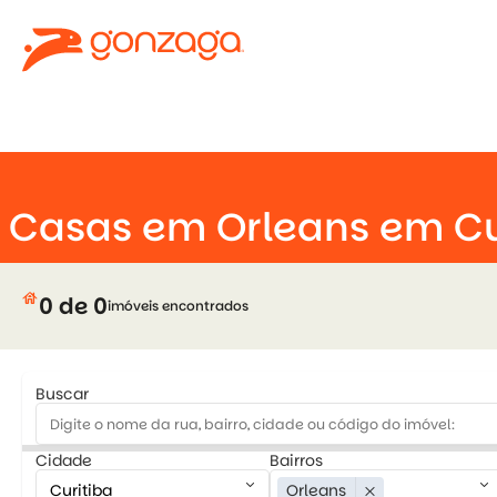
keyboard_arrow_down
Casas em Orleans em Cu
house
0 de 0
imóveis encontrados
Buscar
Cidade
Bairros
keyboard_arrow_down
keyboard_arrow_down
Orleans
close