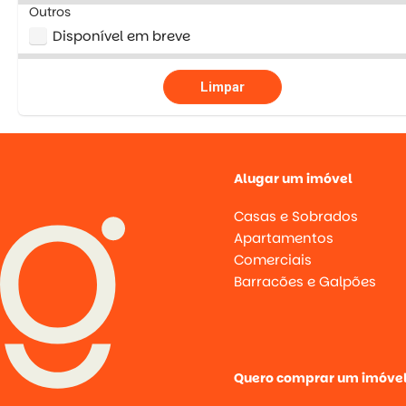
Outros
Disponível em breve
Limpar
Alugar um imóvel
Casas e Sobrados
Apartamentos
Comerciais
Barracões e Galpões
Quero comprar um imóve