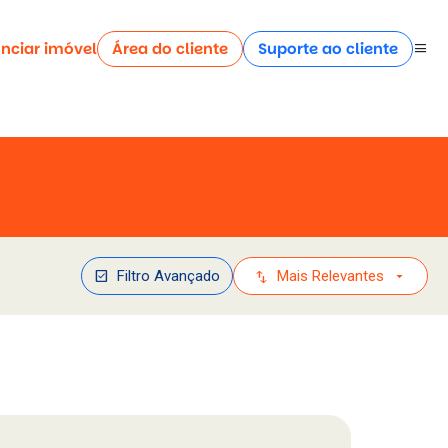
nciar imóvel
Área do cliente
Suporte ao cliente
menu
check_box
swap_vert
arrow_drop_down
Filtro Avançado
Mais Relevantes