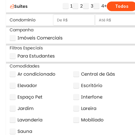
1
2
3
4+
Suítes
bathtub
Todos
Condomínio
Campanha
Imóveis Comerciais
Filtros Especiais
Para Estudantes
Comodidades
Ar condicionado
Central de Gás
Elevador
Escritório
Espaço Pet
Interfone
Jardim
Lareira
Lavanderia
Mobiliado
Sauna