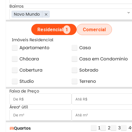
Bairros
keyboard_arrow_down
Novo Mundo
close
Residencial
1
Comercial
Imóveis Residencial
Apartamento
Casa
Chácara
Casa em Condominio
Cobertura
Sobrado
Studio
Terreno
Faixa de Preço
Área² útil
1
2
3
4
Quartos
bed