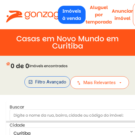
Aluguel
Imóveis
Anunciar
por
à venda
imóvel
temporada
Casas em Novo Mundo em
Curitiba
house
0 de 0
imóveis encontrados
check_box
Filtro Avançado
swap_vert
arrow_drop_down
Mais Relevantes
Buscar
Cidade
keyboard_arrow_down