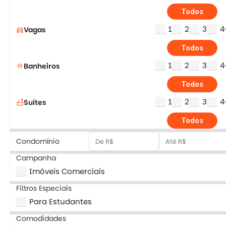
Todos
1
2
3
4
Vagas
directions_car
Todos
1
2
3
4
Banheiros
shower
Todos
1
2
3
4
Suítes
bathtub
Todos
Condomínio
Campanha
Imóveis Comerciais
Filtros Especiais
Para Estudantes
Comodidades