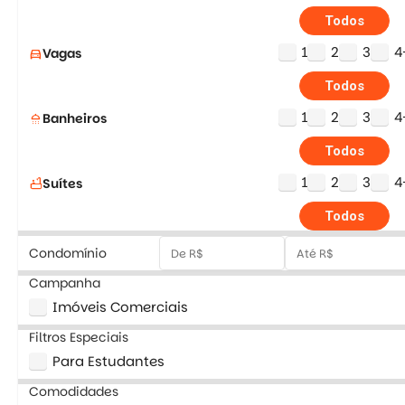
Todos
1
2
3
4
Vagas
directions_car
Todos
1
2
3
4
Banheiros
shower
Todos
1
2
3
4
Suítes
bathtub
Todos
Condomínio
Campanha
Imóveis Comerciais
Filtros Especiais
Para Estudantes
Comodidades