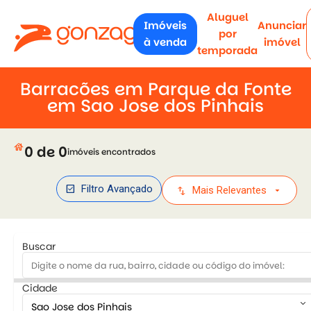
Aluguel
Imóveis
Anunciar
por
à venda
imóvel
temporada
Barracões em Parque da Fonte
em Sao Jose dos Pinhais
house
0 de 0
imóveis encontrados
check_box
Filtro Avançado
swap_vert
arrow_drop_down
Mais Relevantes
Buscar
Cidade
keyboard_arrow_down