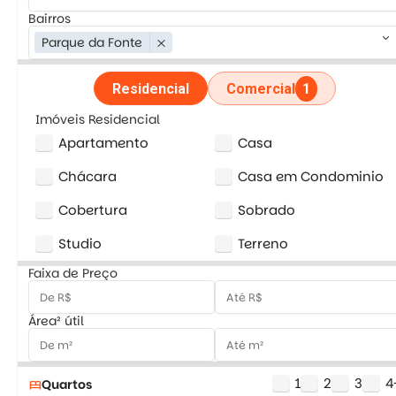
Bairros
keyboard_arrow_down
Parque da Fonte
close
Residencial
Comercial
1
Imóveis Residencial
Apartamento
Casa
Chácara
Casa em Condominio
Cobertura
Sobrado
Studio
Terreno
Faixa de Preço
Área² útil
1
2
3
4
Quartos
bed