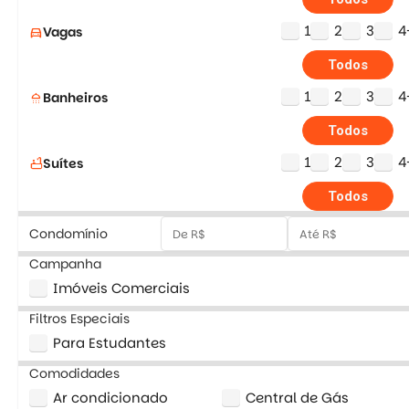
1
2
3
4
Vagas
directions_car
Todos
1
2
3
4
Banheiros
shower
Todos
1
2
3
4
Suítes
bathtub
Todos
Condomínio
Campanha
Imóveis Comerciais
Filtros Especiais
Para Estudantes
Comodidades
Ar condicionado
Central de Gás