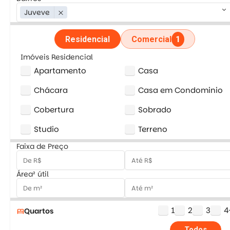
keyboard_arrow_down
Juveve
close
Residencial
Comercial
1
Imóveis Residencial
Apartamento
Casa
Chácara
Casa em Condominio
Cobertura
Sobrado
Studio
Terreno
Faixa de Preço
Área² útil
1
2
3
4
Quartos
bed
Todos