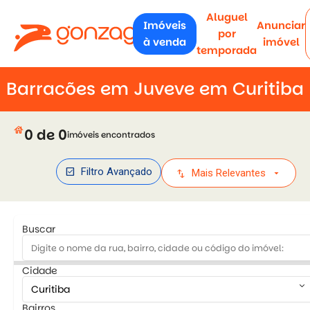
Aluguel
Imóveis
Anunciar
por
à venda
imóvel
temporada
Barracões em Juveve em Curitiba
house
0 de 0
imóveis encontrados
check_box
Filtro Avançado
swap_vert
arrow_drop_down
Mais Relevantes
Buscar
Cidade
keyboard_arrow_down
Bairros