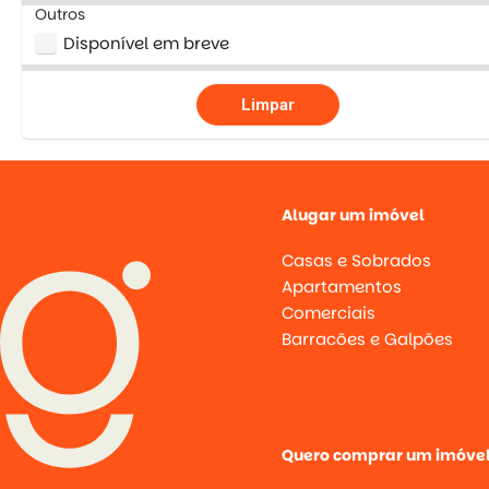
Outros
Disponível em breve
Limpar
Alugar um imóvel
Casas e Sobrados
Apartamentos
Comerciais
Barracões e Galpões
Quero comprar um imóve