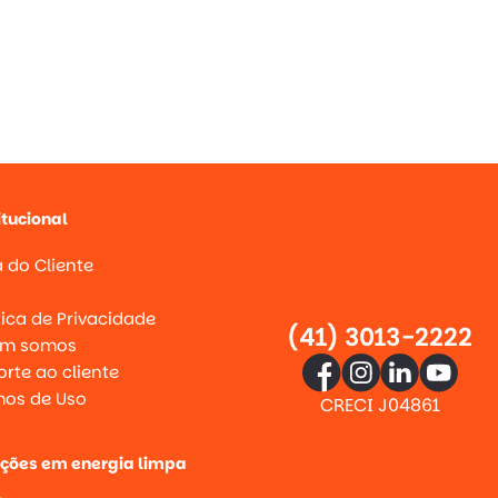
itucional
 do Cliente
g
tica de Privacidade
(41) 3013-2222
m somos
rte ao cliente
mos de Uso
CRECI J04861
uções em energia limpa