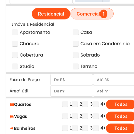
Residencial
Comercial
1
Imóveis Residencial
Apartamento
Casa
Chácara
Casa em Condominio
Cobertura
Sobrado
Studio
Terreno
Faixa de Preço
Área² útil
1
2
3
4+
Quartos
bed
Todos
1
2
3
4+
Vagas
directions_car
Todos
1
2
3
4+
Banheiros
shower
Todos