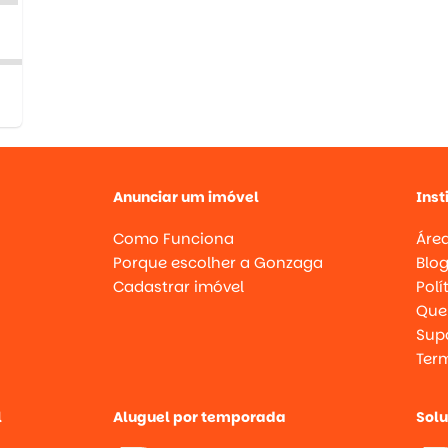
Anunciar um imóvel
Inst
Como Funciona
Área
Porque escolher a Gonzaga
Blo
Cadastrar imóvel
Polí
Que
Supo
Ter
l
Aluguel por temporada
Sol