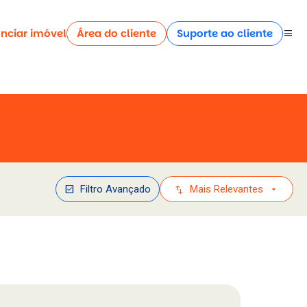
nciar imóvel
Área do cliente
Suporte ao cliente
menu
check_box
swap_vert
arrow_drop_down
Filtro Avançado
Mais Relevantes