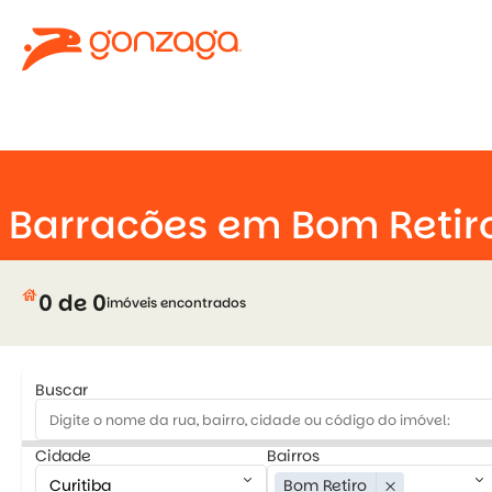
keyboard_arrow_down
Barracões em Bom Retir
house
0 de 0
imóveis encontrados
Buscar
Cidade
Bairros
keyboard_arrow_down
keyboard_arrow_down
Bom Retiro
close