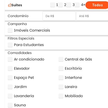
1
2
3
4+
Suítes
bathtub
Todos
Condomínio
Campanha
Imóveis Comerciais
Filtros Especiais
Para Estudantes
Comodidades
Ar condicionado
Central de Gás
Elevador
Escritório
Espaço Pet
Interfone
Jardim
Lareira
Lavanderia
Mobiliado
Sauna