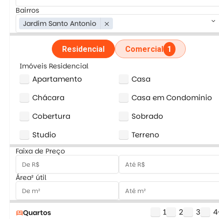
Bairros
keyboard_arrow_down
Jardim Santo Antonio
close
Residencial
Comercial
1
Imóveis Residencial
Apartamento
Casa
Chácara
Casa em Condominio
Cobertura
Sobrado
Studio
Terreno
Faixa de Preço
Área² útil
1
2
3
4
Quartos
bed