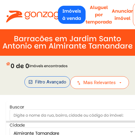
Aluguel
Imóveis
Anunciar
por
à venda
imóvel
temporada
Barracões em Jardim Santo
Antonio em Almirante Tamandare
house
0 de 0
imóveis encontrados
check_box
Filtro Avançado
swap_vert
arrow_drop_down
Mais Relevantes
Buscar
Cidade
keyboard_arrow_down