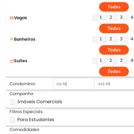
Todos
1
2
3
4
Vagas
directions_car
Todos
1
2
3
4
Banheiros
shower
Todos
1
2
3
4
Suítes
bathtub
Todos
Condomínio
Campanha
Imóveis Comerciais
Filtros Especiais
Para Estudantes
Comodidades