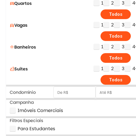
1
2
3
4
Quartos
bed
Todos
1
2
3
4
Vagas
directions_car
Todos
1
2
3
4
Banheiros
shower
Todos
1
2
3
4
Suítes
bathtub
Todos
Condomínio
Campanha
Imóveis Comerciais
Filtros Especiais
Para Estudantes