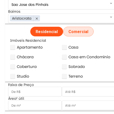
keyboard_arrow_down
Bairros
keyboard_arrow_down
Aristocrata
close
Residencial
Comercial
Imóveis Residencial
Apartamento
Casa
Chácara
Casa em Condominio
Cobertura
Sobrado
Studio
Terreno
Faixa de Preço
Área² útil