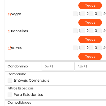
Todos
1
2
3
4
Vagas
directions_car
Todos
1
2
3
4
Banheiros
shower
Todos
1
2
3
4
Suítes
bathtub
Todos
Condomínio
Campanha
Imóveis Comerciais
Filtros Especiais
Para Estudantes
Comodidades