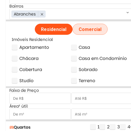
Bairros
keyboard_arrow_down
Abranches
close
Residencial
Comercial
Imóveis Residencial
Apartamento
Casa
Chácara
Casa em Condominio
Cobertura
Sobrado
Studio
Terreno
Faixa de Preço
Área² útil
1
2
3
4
Quartos
bed