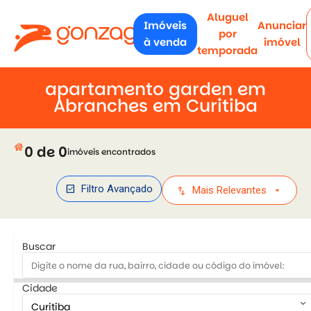
Aluguel
Imóveis
Anunciar
por
à venda
imóvel
temporada
apartamento garden em
Abranches em Curitiba
house
0 de 0
imóveis encontrados
check_box
Filtro Avançado
swap_vert
arrow_drop_down
Mais Relevantes
Buscar
Cidade
keyboard_arrow_down