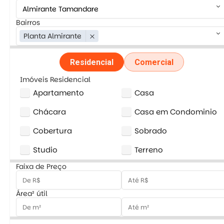
keyboard_arrow_down
Bairros
keyboard_arrow_down
Planta Almirante
close
Residencial
Comercial
Imóveis Residencial
Apartamento
Casa
Chácara
Casa em Condominio
Cobertura
Sobrado
Studio
Terreno
Faixa de Preço
Área² útil