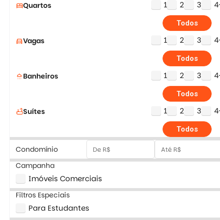
1
2
3
4
Quartos
bed
Todos
1
2
3
4
Vagas
directions_car
Todos
1
2
3
4
Banheiros
shower
Todos
1
2
3
4
Suítes
bathtub
Todos
Condomínio
Campanha
Imóveis Comerciais
Filtros Especiais
Para Estudantes