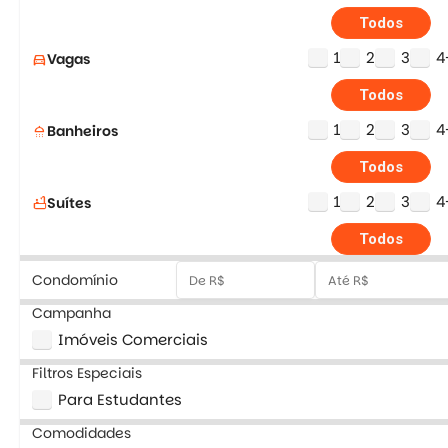
Todos
1
2
3
4
Vagas
directions_car
Todos
1
2
3
4
Banheiros
shower
Todos
1
2
3
4
Suítes
bathtub
Todos
Condomínio
Campanha
Imóveis Comerciais
Filtros Especiais
Para Estudantes
Comodidades