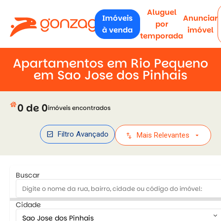
Aluguel
Imóveis
Anunciar
por
à venda
imóvel
temporada
Apartamentos em Rio Pequeno
em Sao Jose dos Pinhais
house
0 de 0
imóveis encontrados
check_box
Filtro Avançado
swap_vert
arrow_drop_down
Mais Relevantes
Buscar
Cidade
keyboard_arrow_down