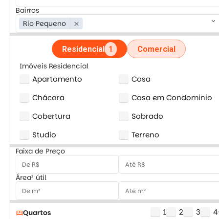
Bairros
keyboard_arrow_down
Rio Pequeno
close
Residencial
1
Comercial
Imóveis Residencial
Apartamento
Casa
Chácara
Casa em Condominio
Cobertura
Sobrado
Studio
Terreno
Faixa de Preço
Área² útil
1
2
3
4
Quartos
bed