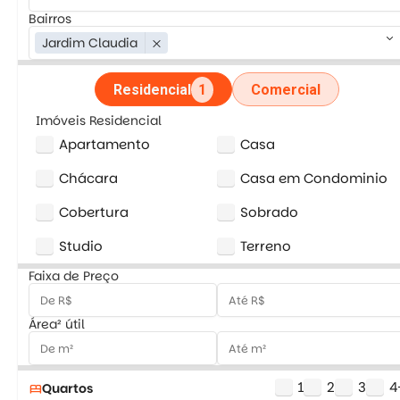
Bairros
keyboard_arrow_down
Jardim Claudia
close
Residencial
1
Comercial
Imóveis Residencial
Apartamento
Casa
Chácara
Casa em Condominio
Cobertura
Sobrado
Studio
Terreno
Faixa de Preço
Área² útil
1
2
3
4
Quartos
bed