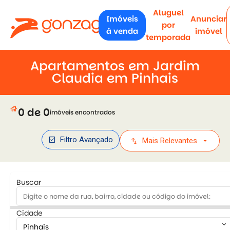
Aluguel
Imóveis
Anunciar
por
à venda
imóvel
temporada
Apartamentos em Jardim
Claudia em Pinhais
house
0 de 0
imóveis encontrados
check_box
Filtro Avançado
swap_vert
arrow_drop_down
Mais Relevantes
Buscar
Cidade
keyboard_arrow_down