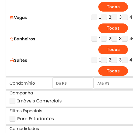
Todos
1
2
3
4
Vagas
directions_car
Todos
1
2
3
4
Banheiros
shower
Todos
1
2
3
4
Suítes
bathtub
Todos
Condomínio
Campanha
Imóveis Comerciais
Filtros Especiais
Para Estudantes
Comodidades