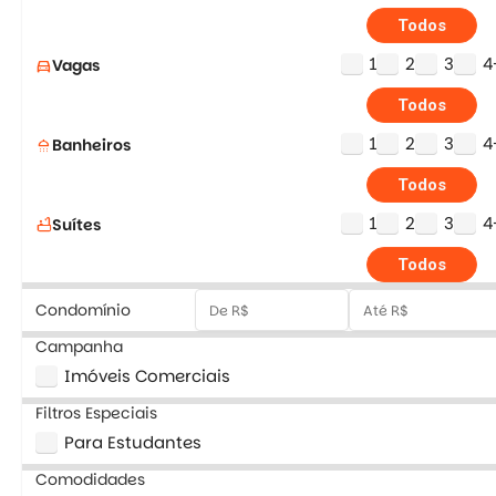
Todos
1
2
3
4
Vagas
directions_car
Todos
1
2
3
4
Banheiros
shower
Todos
1
2
3
4
Suítes
bathtub
Todos
Condomínio
Campanha
Imóveis Comerciais
Filtros Especiais
Para Estudantes
Comodidades