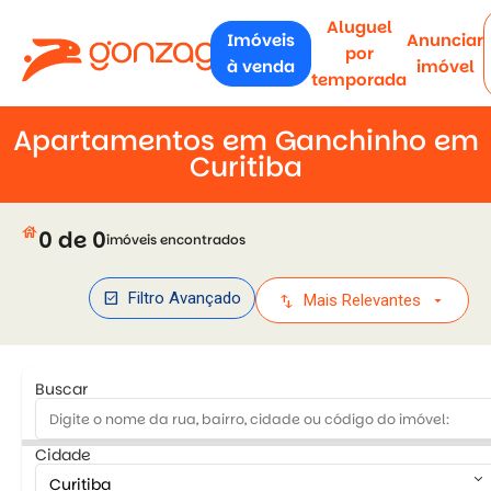
Aluguel
Imóveis
Anunciar
por
à venda
imóvel
temporada
Apartamentos em Ganchinho em
Curitiba
house
0 de 0
imóveis encontrados
check_box
Filtro Avançado
swap_vert
arrow_drop_down
Mais Relevantes
Buscar
Cidade
keyboard_arrow_down