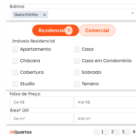
Bairros
keyboard_arrow_down
Ganchinho
close
Residencial
1
Comercial
Imóveis Residencial
Apartamento
Casa
Chácara
Casa em Condominio
Cobertura
Sobrado
Studio
Terreno
Faixa de Preço
Área² útil
1
2
3
4
Quartos
bed