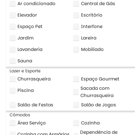
Ar condicionado
Central de Gás
Elevador
Escritório
Espaço Pet
Interfone
Jardim
Lareira
Lavanderia
Mobiliado
Sauna
Lazer e Esporte
Churrasqueira
Espaço Gourmet
Sacada com
Piscina
Churrasqueira
Salão de Festas
Salão de Jogos
Cômodos
Área Serviço
Cozinha
Dependência de
Cozinha com Armários