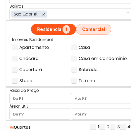
Bairros
keyboard_arrow_down
Sao Gabriel
close
Residencial
1
Comercial
Imóveis Residencial
Apartamento
Casa
Chácara
Casa em Condominio
Cobertura
Sobrado
Studio
Terreno
Faixa de Preço
Área² útil
1
2
3
4
Quartos
bed