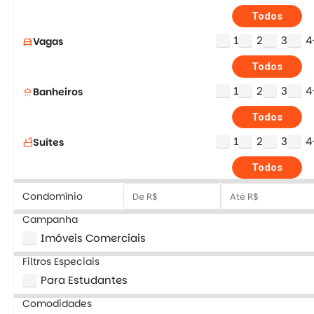
Todos
1
2
3
4
Vagas
directions_car
Todos
1
2
3
4
Banheiros
shower
Todos
1
2
3
4
Suítes
bathtub
Todos
Condomínio
Campanha
Imóveis Comerciais
Filtros Especiais
Para Estudantes
Comodidades