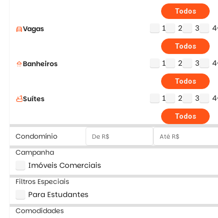
Todos
1
2
3
4
Vagas
directions_car
Todos
1
2
3
4
Banheiros
shower
Todos
1
2
3
4
Suítes
bathtub
Todos
Condomínio
Campanha
Imóveis Comerciais
Filtros Especiais
Para Estudantes
Comodidades