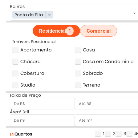
Bairros
keyboard_arrow_down
Ponta da Pita
close
Residencial
1
Comercial
Imóveis Residencial
Apartamento
Casa
Chácara
Casa em Condominio
Cobertura
Sobrado
Studio
Terreno
Faixa de Preço
Área² útil
1
2
3
4
Quartos
bed