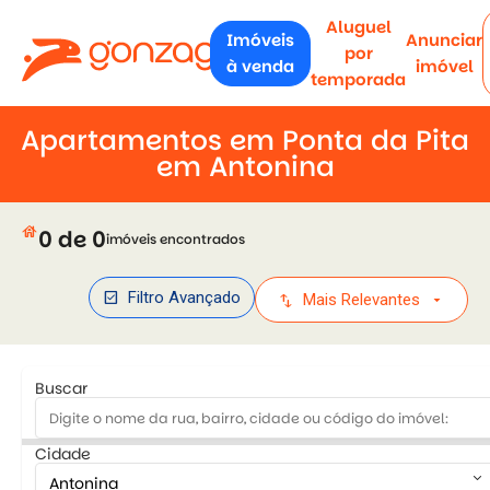
Aluguel
Imóveis
Anunciar
por
à venda
imóvel
temporada
Apartamentos em Ponta da Pita
em Antonina
house
0 de 0
imóveis encontrados
check_box
Filtro Avançado
swap_vert
arrow_drop_down
Mais Relevantes
Buscar
Cidade
keyboard_arrow_down