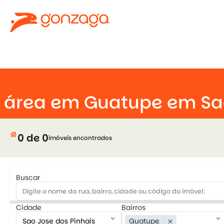
keyboard_arrow_down
área em Guatupe em Sao
house
0 de 0
imóveis encontrados
Buscar
Cidade
Bairros
keyboard_arrow_down
keyboard_arrow_down
Guatupe
close