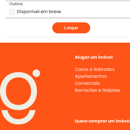
Outros
Disponível em breve
Limpar
Alugar um imóvel
Casas e Sobrados
Apartamentos
Comerciais
Barracões e Galpões
Quero comprar um imóve