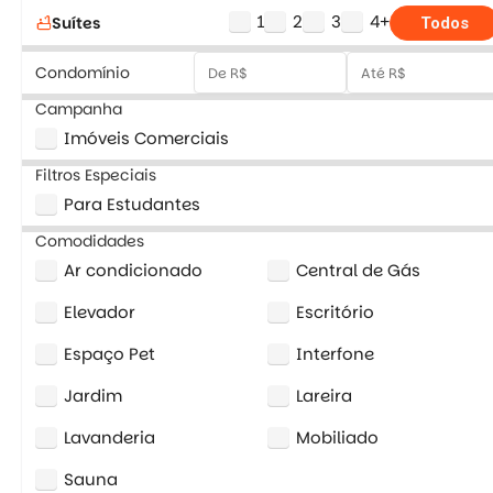
1
2
3
4+
Suítes
bathtub
Todos
Condomínio
Campanha
Imóveis Comerciais
Filtros Especiais
Para Estudantes
Comodidades
Ar condicionado
Central de Gás
Elevador
Escritório
Espaço Pet
Interfone
Jardim
Lareira
Lavanderia
Mobiliado
Sauna