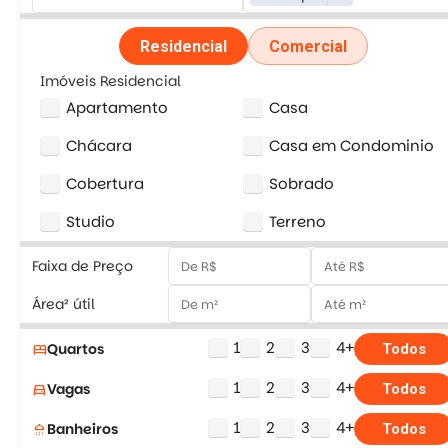
Residencial
Comercial
Imóveis Residencial
Apartamento
Casa
Chácara
Casa em Condominio
Cobertura
Sobrado
Studio
Terreno
Faixa de Preço
Área² útil
1
2
3
4+
Quartos
bed
Todos
1
2
3
4+
Vagas
directions_car
Todos
1
2
3
4+
Banheiros
shower
Todos