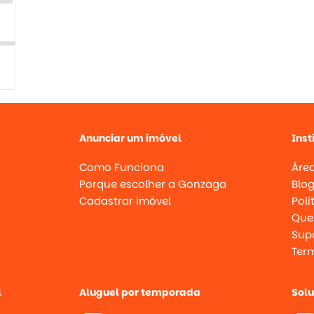
Anunciar um imóvel
Inst
Como Funciona
Área
Porque escolher a Gonzaga
Blo
Cadastrar imóvel
Polí
Que
Supo
Ter
l
Aluguel por temporada
Sol