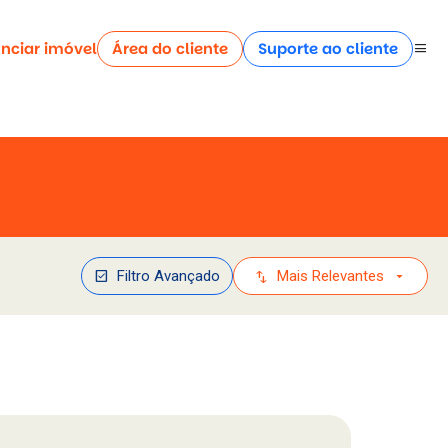
nciar imóvel
Área do cliente
Suporte ao cliente
menu
check_box
swap_vert
arrow_drop_down
Filtro Avançado
Mais Relevantes