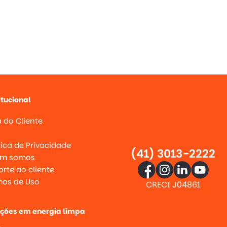
itucional
 do Cliente
g
tica de Privacidade
(41) 3013-2222
m somos
rte ao cliente
mos de Uso
CRECI J04861
uções em energia limpa