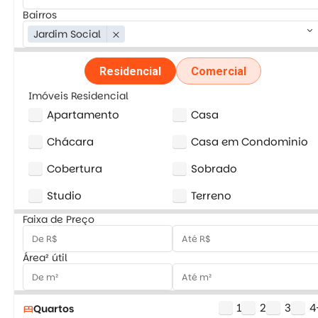
Bairros
keyboard_arrow_down
Jardim Social
close
Residencial
Comercial
Imóveis Residencial
Apartamento
Casa
Chácara
Casa em Condominio
Cobertura
Sobrado
Studio
Terreno
Faixa de Preço
Área² útil
1
2
3
4
Quartos
bed