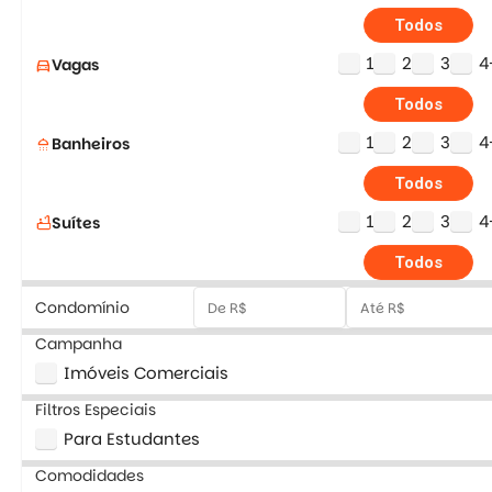
Todos
1
2
3
4
Vagas
directions_car
Todos
1
2
3
4
Banheiros
shower
Todos
1
2
3
4
Suítes
bathtub
Todos
Condomínio
Campanha
Imóveis Comerciais
Filtros Especiais
Para Estudantes
Comodidades