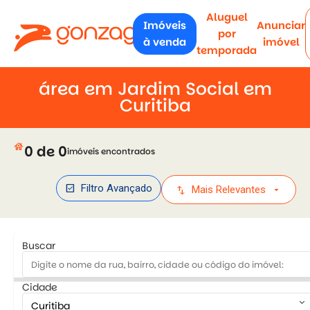
Aluguel
Imóveis
Anunciar
por
à venda
imóvel
temporada
área em Jardim Social em
Curitiba
house
0 de 0
imóveis encontrados
check_box
Filtro Avançado
swap_vert
arrow_drop_down
Mais Relevantes
Buscar
Cidade
keyboard_arrow_down